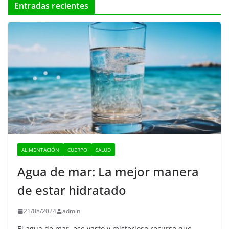
Entradas recientes
ALIMENTACIÓN
CUERPO
SALUD
Agua de mar: La mejor manera
de estar hidratado
21/08/2024
admin
El agua de mar, ese vasto y misterioso recurso que