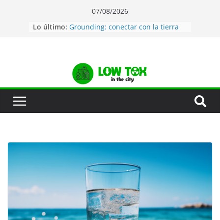
07/08/2026
Lo último:
Grounding: conectar con la tierra
Agua de mar: La mejor manera de
estar hidratado
Desatascar tuberías de forma
natural
Jabón de lavavajillas natural
Auditoría de tóxicos en tu hogar