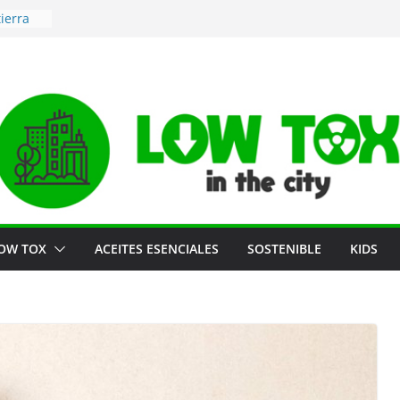
ierra
era de
ma
ogar
OW TOX
ACEITES ESENCIALES
SOSTENIBLE
KIDS