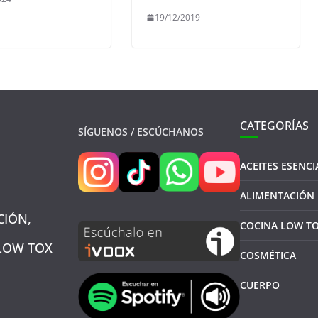
19/12/2019
CATEGORÍAS
SÍGUENOS / ESCÚCHANOS
ACEITES ESENCI
ALIMENTACIÓN
CIÓN,
COCINA LOW T
 LOW TOX
COSMÉTICA
CUERPO