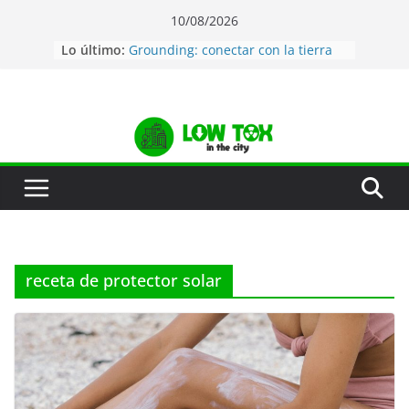
Saltar
10/08/2026
al
Lo último:
Grounding: conectar con la tierra
contenido
Agua de mar: La mejor manera de
estar hidratado
Desatascar tuberías de forma
natural
Jabón de lavavajillas natural
Auditoría de tóxicos en tu hogar
receta de protector solar