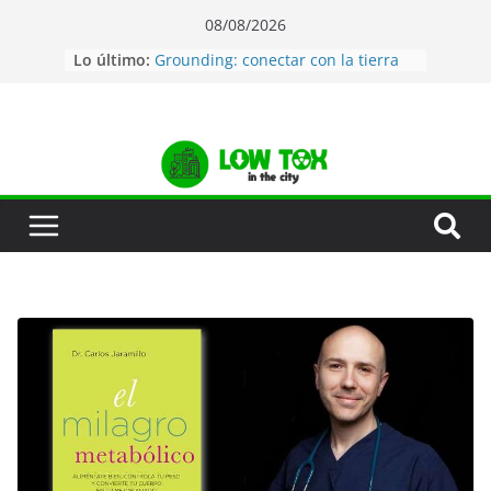
08/08/2026
Lo último:
Grounding: conectar con la tierra
Agua de mar: La mejor manera de
estar hidratado
Desatascar tuberías de forma
natural
Jabón de lavavajillas natural
Auditoría de tóxicos en tu hogar