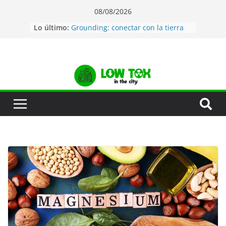
08/08/2026
Auditoría de tóxicos en tu hogar
Lo último:
Grounding: conectar con la tierra
Agua de mar: La mejor manera de
estar hidratado
Desatascar tuberías de forma
natural
Jabón de lavavajillas natural