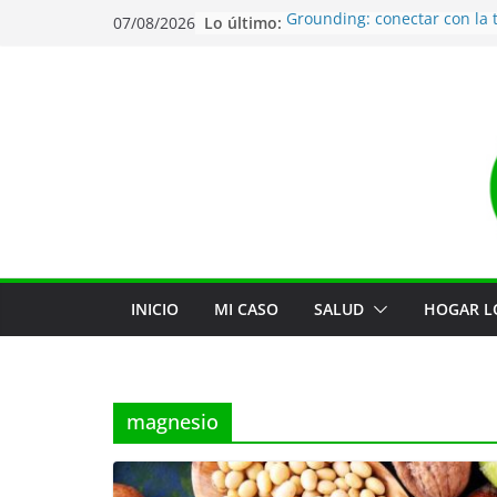
Saltar
Lo último:
Grounding: conectar con la t
07/08/2026
al
Agua de mar: La mejor man
estar hidratado
contenido
Desatascar tuberías de for
natural
Jabón de lavavajillas natural
Auditoría de tóxicos en tu h
INICIO
MI CASO
SALUD
HOGAR L
magnesio