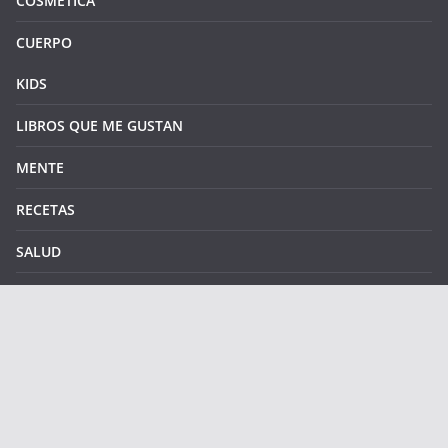
COSMÉTICA
CUERPO
KIDS
LIBROS QUE ME GUSTAN
MENTE
RECETAS
SALUD
SOSTENIBILIDAD
SUPLEMENTOS
Copyright © 2026
LOW TOX in the city
. Todos los derechos