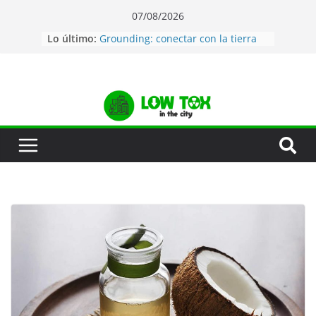
07/08/2026
Lo último:
Grounding: conectar con la tierra
Agua de mar: La mejor manera de
estar hidratado
Desatascar tuberías de forma
natural
Jabón de lavavajillas natural
Auditoría de tóxicos en tu hogar